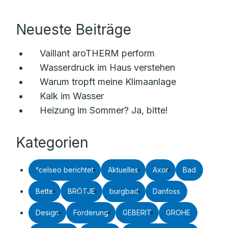
Neueste Beiträge
Vaillant aroTHERM perform
Wasserdruck im Haus verstehen
Warum tropft meine Klimaanlage
Kalk im Wasser
Heizung im Sommer? Ja, bitte!
Kategorien
°celseo berichtet
Aktuelles
Axor
Bad
Bette
BRÖTJE
burgbad
Danfoss
Design
Förderung
GEBERIT
GROHE