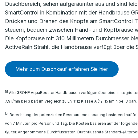
Duschbereich, sehen aufgeräumter aus und sind leich
SmartControl in Kombination mit der Handbrause G
Drücken und Drehen des Knopfs am SmartControl Th
steuern, bequem zwischen Hand- und Kopfbrause we
Die Kopfbrause mit 310 Millimetern Durchmesser biet
ActiveRain Strahl, die Handbrause verfügt über die S
Mehr zum Duschkauf erfahren Sie hier
[1]
Alle GROHE AquaBooster Handbrausen verfügen über einen integrierten 
7,9 l/min bei 3 bar) im Vergleich zu EN 1112 Klasse A (12–15 l/min bei 3 bar).
[2]
Berechnung der potenziellen Ressourceneinsparung basierend auf fo
von 7 Minuten pro Person und Tag. Die Kosten basieren auf der folgend
€/Liter. Angenommene Durchflussraten: Durchflussrate Standard-/Altprodukt: