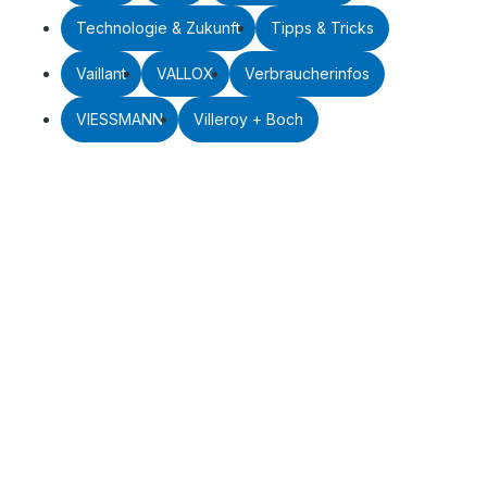
Technologie & Zukunft
Tipps & Tricks
Vaillant
VALLOX
Verbraucherinfos
VIESSMANN
Villeroy + Boch