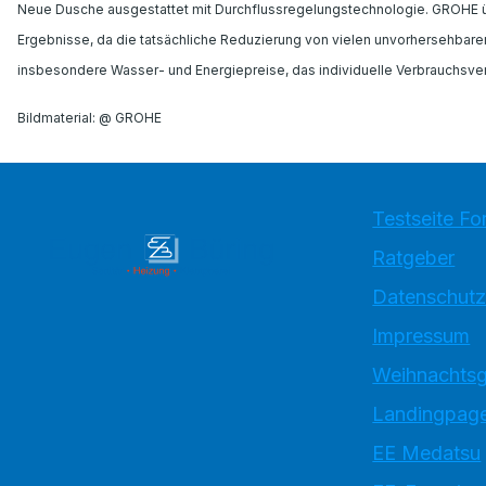
Neue Dusche ausgestattet mit Durchflussregelungstechnologie. GROHE übe
Ergebnisse, da die tatsächliche Reduzierung von vielen unvorhersehbaren 
insbesondere Wasser- und Energiepreise, das individuelle Verbrauchsverh
Bildmaterial: @ GROHE
Testseite Fo
Ratgeber
Datenschutz
Impressum
Weihnachtsg
Landingpage
EE Medatsu