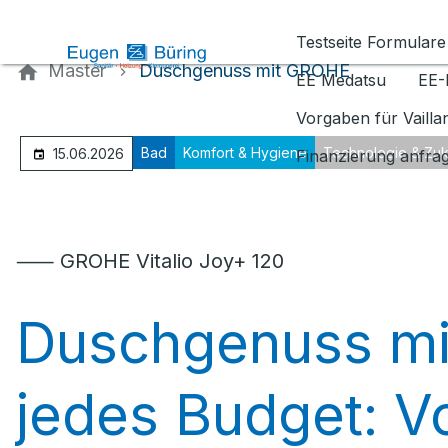
Kontaktieren Sie uns
Testseite Formulare
Master
Duschgenuss mit GROHE
EE Medatsu
EE-
Vorgaben für Vaill
Bad
Komfort & Hygiene
Technologie & Zuk
15.06.2026
Finanzierung anfra
⸺ GROHE Vitalio Joy+ 120
Duschgenuss mi
jedes Budget: V