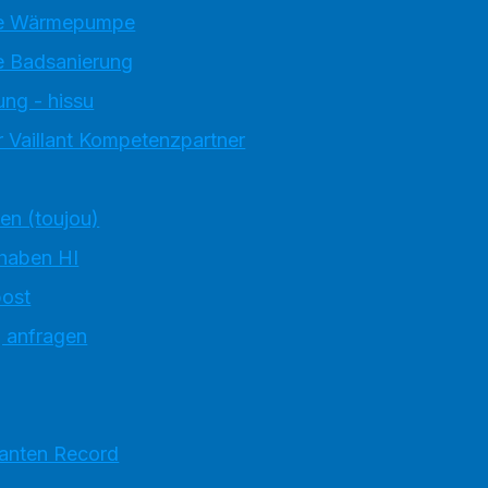
e Wärmepumpe
 Badsanierung
ung - hissu
 Vaillant Kompetenzpartner
ten (toujou)
 haben HI
ost
g anfragen
ranten Record