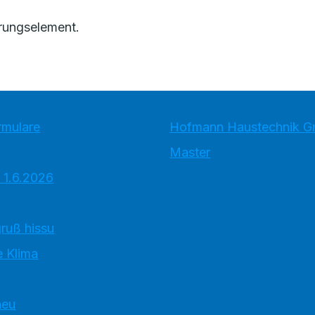
rungselement.
rmulare
Hofmann Haustechnik 
Master
 1.6.2026
ruß hissu
 Klima
neu