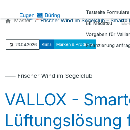
Kontaktieren Sie uns
Testseite Formulare
Master
Frischer Wind im Segelclub – Smarte
EE Medatsu
EE-
Vorgaben für Vaill
Klima
Marken & Produkte
23.04.2026
Finanzierung anfra
⸺ Frischer Wind im Segelclub
VALLOX - Smart
Lüftungslösung 