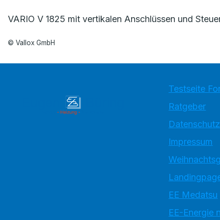
VARIO V 1825 mit vertikalen Anschlüssen und Steue
© Vallox GmbH
Testseite Fo
Ratgeber
Datenschutz
Impressum
Weihnachtsg
Landingpage
EE Medatsu
EE-Energie 