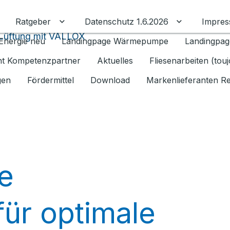
Ratgeber
Datenschutz 1.6.2026
Impre
Untermenü für Ratgeber umschalten
Untermenü f
 Lüftung mit VALLOX
Energie neu
Landingpage Wärmepumpe
Landingpag
ant Kompetenzpartner
Aktuelles
Fliesenarbeiten (tou
gen
Fördermittel
Download
Markenlieferanten R
e
für optimale