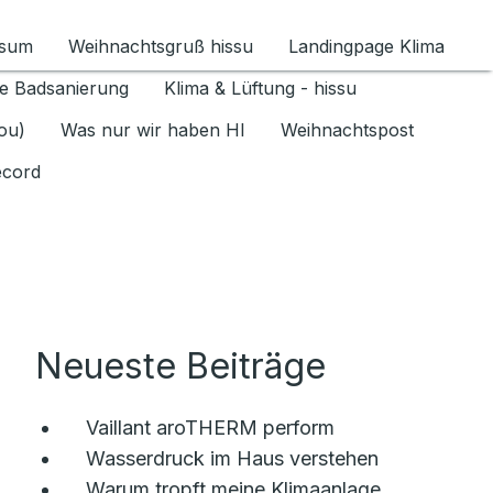
ssum
Weihnachtsgruß hissu
Landingpage Klima
ür Datenschutz 1.6.2026 umschalten
e Badsanierung
Klima & Lüftung - hissu
jou)
Was nur wir haben HI
Weihnachtspost
ecord
Neueste Beiträge
Vaillant aroTHERM perform
Wasserdruck im Haus verstehen
Warum tropft meine Klimaanlage