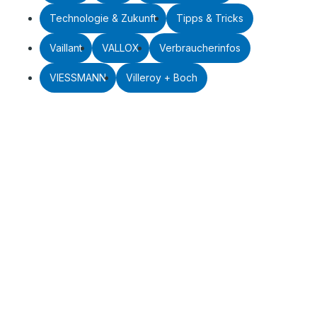
Technologie & Zukunft
Tipps & Tricks
Vaillant
VALLOX
Verbraucherinfos
VIESSMANN
Villeroy + Boch