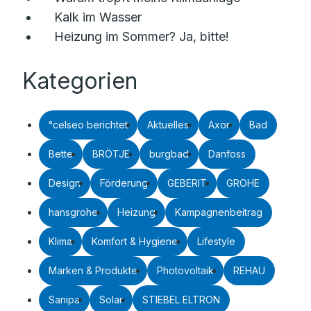
Kalk im Wasser
Heizung im Sommer? Ja, bitte!
Kategorien
°celseo berichtet
Aktuelles
Axor
Bad
Bette
BRÖTJE
burgbad
Danfoss
Design
Förderung
GEBERIT
GROHE
hansgrohe
Heizung
Kampagnenbeitrag
Klima
Komfort & Hygiene
Lifestyle
Marken & Produkte
Photovoltaik
REHAU
Sanipa
Solar
STIEBEL ELTRON