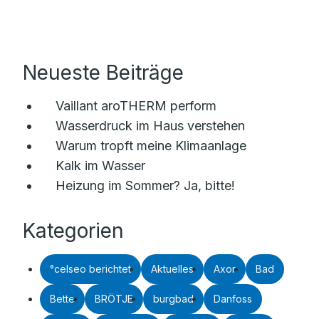
Neueste Beiträge
Vaillant aroTHERM perform
Wasserdruck im Haus verstehen
Warum tropft meine Klimaanlage
Kalk im Wasser
Heizung im Sommer? Ja, bitte!
Kategorien
°celseo berichtet
Aktuelles
Axor
Bad
Bette
BRÖTJE
burgbad
Danfoss