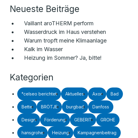
Neueste Beiträge
Vaillant aroTHERM perform
Wasserdruck im Haus verstehen
Warum tropft meine Klimaanlage
Kalk im Wasser
Heizung im Sommer? Ja, bitte!
Kategorien
°celseo berichtet
Aktuelles
Axor
Bad
Bette
BRÖTJE
burgbad
Danfoss
Design
Förderung
GEBERIT
GROHE
hansgrohe
Heizung
Kampagnenbeitrag