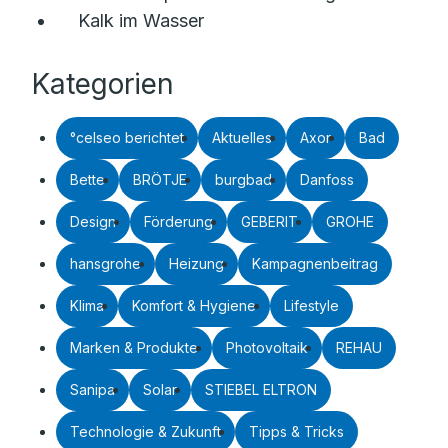
Kalk im Wasser
Kategorien
°celseo berichtet
Aktuelles
Axor
Bad
Bette
BRÖTJE
burgbad
Danfoss
Design
Förderung
GEBERIT
GROHE
hansgrohe
Heizung
Kampagnenbeitrag
Klima
Komfort & Hygiene
Lifestyle
Marken & Produkte
Photovoltaik
REHAU
Sanipa
Solar
STIEBEL ELTRON
Technologie & Zukunft
Tipps & Tricks