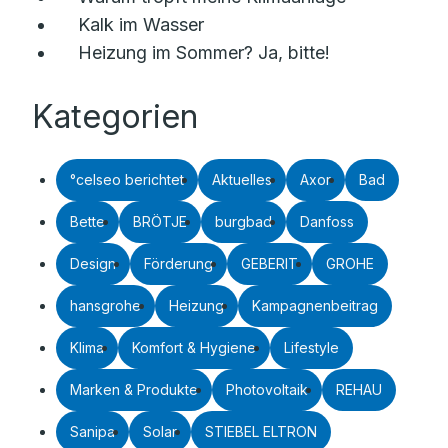
Kalk im Wasser
Heizung im Sommer? Ja, bitte!
Kategorien
°celseo berichtet
Aktuelles
Axor
Bad
Bette
BRÖTJE
burgbad
Danfoss
Design
Förderung
GEBERIT
GROHE
hansgrohe
Heizung
Kampagnenbeitrag
Klima
Komfort & Hygiene
Lifestyle
Marken & Produkte
Photovoltaik
REHAU
Sanipa
Solar
STIEBEL ELTRON