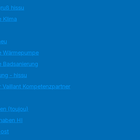
ruß hissu
 Klima
neu
e Wärmepumpe
 Badsanierung
ung - hissu
 Vaillant Kompetenzpartner
ten (toujou)
 haben HI
ost