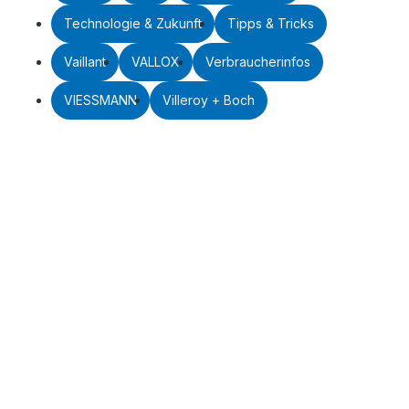
Technologie & Zukunft
Tipps & Tricks
Vaillant
VALLOX
Verbraucherinfos
VIESSMANN
Villeroy + Boch