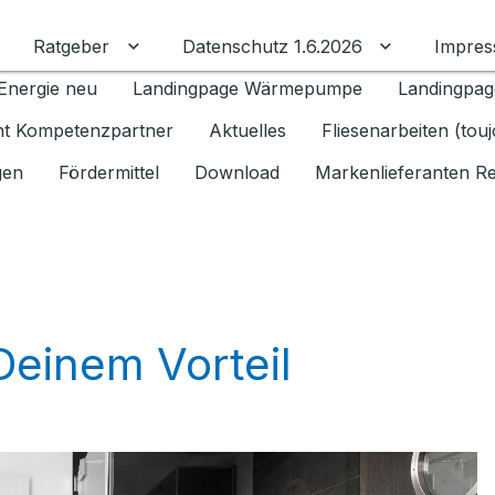
Ratgeber
Datenschutz 1.6.2026
Impre
Untermenü für Ratgeber umschalten
Untermenü f
Energie neu
Landingpage Wärmepumpe
Landingpag
ant Kompetenzpartner
Aktuelles
Fliesenarbeiten (tou
gen
Fördermittel
Download
Markenlieferanten R
Deinem Vorteil