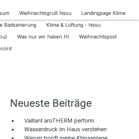
ssum
Weihnachtsgruß hissu
Landingpage Klima
ür Datenschutz 1.6.2026 umschalten
e Badsanierung
Klima & Lüftung - hissu
jou)
Was nur wir haben HI
Weihnachtspost
ecord
Neueste Beiträge
Vaillant aroTHERM perform
Wasserdruck im Haus verstehen
Warum tropft meine Klimaanlage