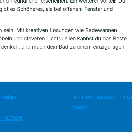
nd freundlicher erscheinen. Ein weiterer Vorteil: Du
ibt es Schöneres, als bei offenem Fenster und
m sein. Mit kreativen Lösungen wie Badewannen
öbeln und cleveren Lichtquellen kannst du das Beste
 denken, und mach dein Bad zu einem einzigartigen
rmulare
Hofmann Haustechnik 
Master
 1.6.2026