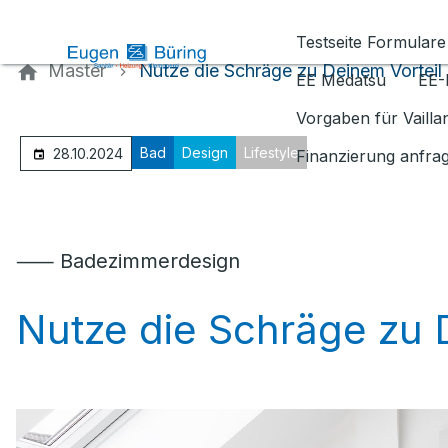
Kontaktieren Sie uns
Testseite Formulare
Master
Nutze die Schräge zu Deinem Vorteil
EE Medatsu
EE-
Vorgaben für Vaill
Bad
Design
Lifestyle
28.10.2024
Finanzierung anfra
⸺ Badezimmerdesign
Nutze die Schräge zu 