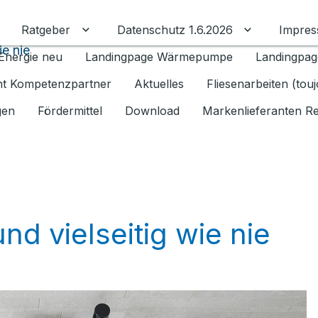
Ratgeber
Datenschutz 1.6.2026
Impre
Untermenü für Ratgeber umschalten
Untermenü f
ie nie
Energie neu
Landingpage Wärmepumpe
Landingpag
ant Kompetenzpartner
Aktuelles
Fliesenarbeiten (tou
gen
Fördermittel
Download
Markenlieferanten R
nd vielseitig wie nie