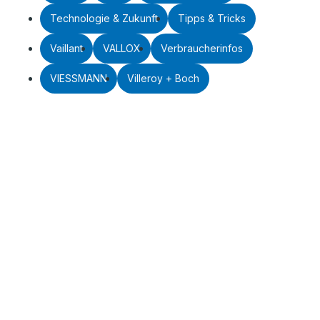
Technologie & Zukunft
Tipps & Tricks
Vaillant
VALLOX
Verbraucherinfos
VIESSMANN
Villeroy + Boch