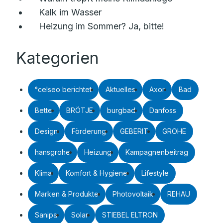
Kalk im Wasser
Heizung im Sommer? Ja, bitte!
Kategorien
°celseo berichtet
Aktuelles
Axor
Bad
Bette
BRÖTJE
burgbad
Danfoss
Design
Förderung
GEBERIT
GROHE
hansgrohe
Heizung
Kampagnenbeitrag
Klima
Komfort & Hygiene
Lifestyle
Marken & Produkte
Photovoltaik
REHAU
Sanipa
Solar
STIEBEL ELTRON