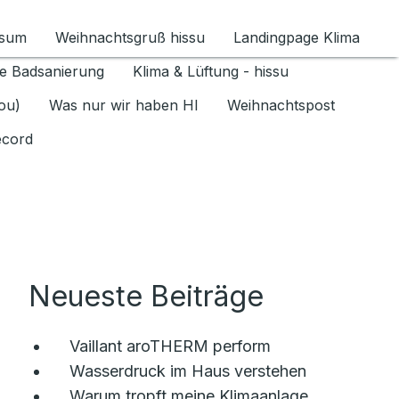
ssum
Weihnachtsgruß hissu
Landingpage Klima
ür Datenschutz 1.6.2026 umschalten
e Badsanierung
Klima & Lüftung - hissu
jou)
Was nur wir haben HI
Weihnachtspost
ecord
Neueste Beiträge
Vaillant aroTHERM perform
Wasserdruck im Haus verstehen
Warum tropft meine Klimaanlage