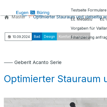
Kontaktieren Sie uns
Testseite Formulare
Master
Optimierter Stauraum und vielseitig w
EE Medatsu
EE-
Vorgaben für Vaill
Bad
Design
Komfort & Hygiene
10.09.2024
Finanzierung anfra
⸺ Geberit Acanto Serie
Optimierter Stauraum u