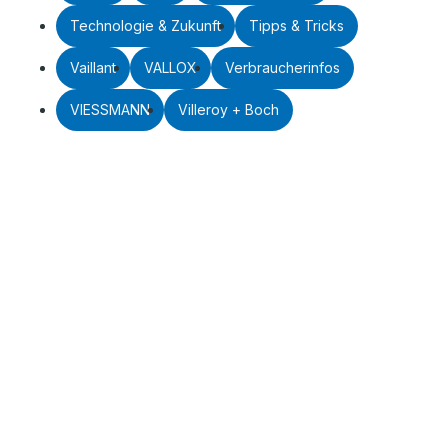
Technologie & Zukunft
Tipps & Tricks
Vaillant
VALLOX
Verbraucherinfos
VIESSMANN
Villeroy + Boch