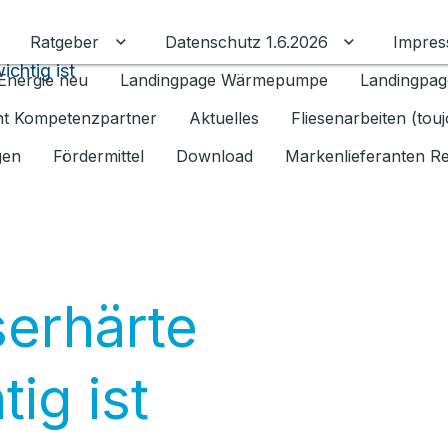
Ratgeber
Datenschutz 1.6.2026
Impre
Untermenü für Ratgeber umschalten
Untermenü f
chtig ist
Energie neu
Landingpage Wärmepumpe
Landingpag
ant Kompetenzpartner
Aktuelles
Fliesenarbeiten (tou
gen
Fördermittel
Download
Markenlieferanten R
erhärte
ig ist