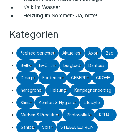
Kalk im Wasser
Heizung im Sommer? Ja, bitte!
Kategorien
°celseo berichtet
Aktuelles
Axor
Bad
Bette
BRÖTJE
burgbad
Danfoss
Design
Förderung
GEBERIT
GROHE
hansgrohe
Heizung
Kampagnenbeitrag
Klima
Komfort & Hygiene
Lifestyle
Marken & Produkte
Photovoltaik
REHAU
Sanipa
Solar
STIEBEL ELTRON