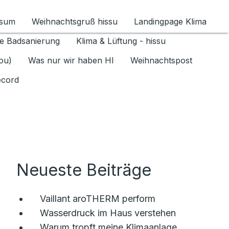
ssum
Weihnachtsgruß hissu
Landingpage Klima
ür Datenschutz 1.6.2026 umschalten
e Badsanierung
Klima & Lüftung - hissu
jou)
Was nur wir haben HI
Weihnachtspost
ecord
Neueste Beiträge
Vaillant aroTHERM perform
Wasserdruck im Haus verstehen
Warum tropft meine Klimaanlage