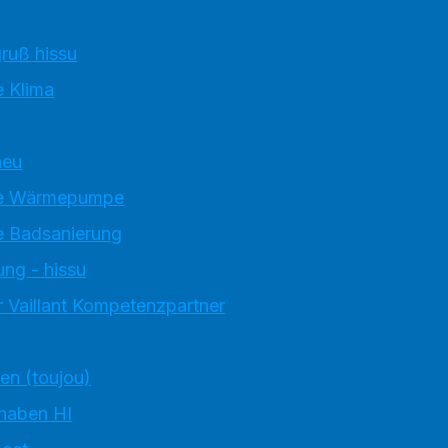
ruß hissu
 Klima
neu
e Wärmepumpe
 Badsanierung
ung - hissu
 Vaillant Kompetenzpartner
ten (toujou)
 haben HI