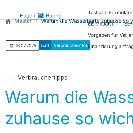
Kontaktieren Sie uns
Testseite Formulare
Master
Warum die Wasserhärte zuhause so wi
EE Medatsu
EE-
Vorgaben für Vaill
Bad
Verbraucherinfos
16.07.2025
Finanzierung anfra
⸺ Verbrauchertipps
Warum die Wass
zuhause so wicht