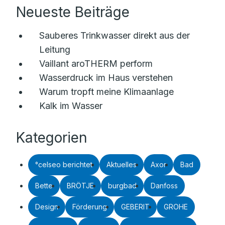
Neueste Beiträge
Sauberes Trinkwasser direkt aus der
Leitung
Vaillant aroTHERM perform
Wasserdruck im Haus verstehen
Warum tropft meine Klimaanlage
Kalk im Wasser
Kategorien
°celseo berichtet
Aktuelles
Axor
Bad
Bette
BRÖTJE
burgbad
Danfoss
Design
Förderung
GEBERIT
GROHE