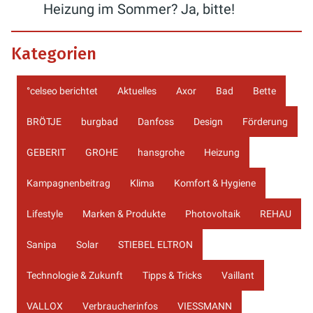
Heizung im Sommer? Ja, bitte!
Kategorien
°celseo berichtet
Aktuelles
Axor
Bad
Bette
BRÖTJE
burgbad
Danfoss
Design
Förderung
GEBERIT
GROHE
hansgrohe
Heizung
Kampagnenbeitrag
Klima
Komfort & Hygiene
Lifestyle
Marken & Produkte
Photovoltaik
REHAU
Sanipa
Solar
STIEBEL ELTRON
Technologie & Zukunft
Tipps & Tricks
Vaillant
VALLOX
Verbraucherinfos
VIESSMANN