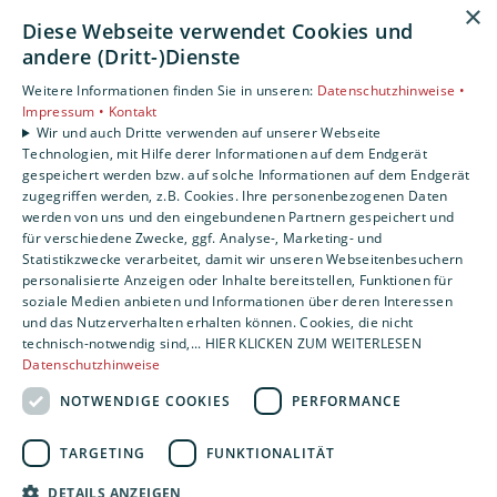
×
Diese Webseite verwendet Cookies und
Leistungen
andere (Dritt-)Dienste
Privatkunden
Gewerbekunden
Weitere Informationen finden Sie in unseren:
Datenschutzhinweise •
Impressum •
Kontakt
Karriere
Wir und auch Dritte verwenden auf unserer Webseite
Unternehmen
Technologien, mit Hilfe derer Informationen auf dem Endgerät
gespeichert werden bzw. auf solche Informationen auf dem Endgerät
Standort
zugegriffen werden, z.B. Cookies. Ihre personenbezogenen Daten
werden von uns und den eingebundenen Partnern gespeichert und
Nürnberg
für verschiedene Zwecke, ggf. Analyse-, Marketing- und
Statistikzwecke verarbeitet, damit wir unseren Webseitenbesuchern
personalisierte Anzeigen oder Inhalte bereitstellen, Funktionen für
soziale Medien anbieten und Informationen über deren Interessen
und das Nutzerverhalten erhalten können. Cookies, die nicht
technisch-notwendig sind,... HIER KLICKEN ZUM WEITERLESEN
Datenschutzhinweise
NOTWENDIGE COOKIES
PERFORMANCE
TARGETING
FUNKTIONALITÄT
DETAILS ANZEIGEN