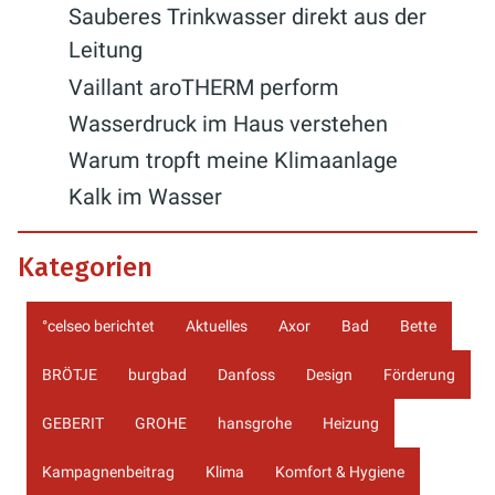
Sauberes Trinkwasser direkt aus der
Leitung
Vaillant aroTHERM perform
Wasserdruck im Haus verstehen
Warum tropft meine Klimaanlage
Kalk im Wasser
Kategorien
°celseo berichtet
Aktuelles
Axor
Bad
Bette
BRÖTJE
burgbad
Danfoss
Design
Förderung
GEBERIT
GROHE
hansgrohe
Heizung
Kampagnenbeitrag
Klima
Komfort & Hygiene