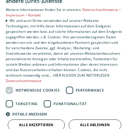
andere (Dritt-)Dienste
Privatkunden
Gewerbekunden
Weitere Informationen finden Sie in unseren:
Datenschutzhinweise •
Impressum •
Kontakt
Karriere
Wir und auch Dritte verwenden auf unserer Webseite
Unternehmen
Technologien, mit Hilfe derer Informationen auf dem Endgerät
gespeichert werden bzw. auf solche Informationen auf dem Endgerät
Standort
zugegriffen werden, z.B. Cookies. Ihre personenbezogenen Daten
werden von uns und den eingebundenen Partnern gespeichert und
Nürnberg
für verschiedene Zwecke, ggf. Analyse-, Marketing- und
Statistikzwecke verarbeitet, damit wir unseren Webseitenbesuchern
personalisierte Anzeigen oder Inhalte bereitstellen, Funktionen für
soziale Medien anbieten und Informationen über deren Interessen
und das Nutzerverhalten erhalten können. Cookies, die nicht
technisch-notwendig sind,... HIER KLICKEN ZUM WEITERLESEN
Datenschutzhinweise
NOTWENDIGE COOKIES
PERFORMANCE
TARGETING
FUNKTIONALITÄT
DETAILS ANZEIGEN
ALLE AKZEPTIEREN
ALLE ABLEHNEN