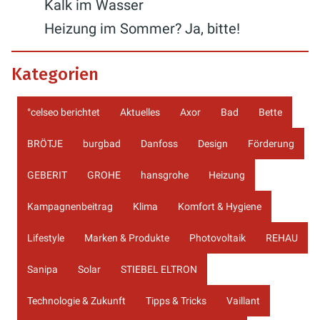
Kalk im Wasser
Heizung im Sommer? Ja, bitte!
Kategorien
°celseo berichtet
Aktuelles
Axor
Bad
Bette
BRÖTJE
burgbad
Danfoss
Design
Förderung
GEBERIT
GROHE
hansgrohe
Heizung
Kampagnenbeitrag
Klima
Komfort & Hygiene
Lifestyle
Marken & Produkte
Photovoltaik
REHAU
Sanipa
Solar
STIEBEL ELTRON
Technologie & Zukunft
Tipps & Tricks
Vaillant