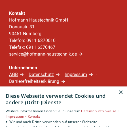
Kontakt
Hofmann Haustechnik GmbH
Donaustr. 31
90451 Nürnberg
Telefon: 0911 6370010
Telefax: 0911 6370467
service@hofmann-haustechnik.de
Unternehmen
AGB
·
Datenschutz
·
Impressum
·
Barrierefreiheitserklärung
×
Diese Webseite verwendet Cookies und
Leistungen
andere (Dritt-)Dienste
Privatkunden
Gewerbekunden
Weitere Informationen finden Sie in unseren:
Datenschutzhinweise •
Impressum •
Kontakt
Karriere
Wir und auch Dritte verwenden auf unserer Webseite
Unternehmen