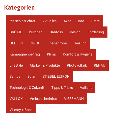
Kategorien
°celseo berichtet
Aktuelles
Axor
Bad
Bette
BRÖTJE
burgbad
Danfoss
Design
Förderung
GEBERIT
GROHE
hansgrohe
Heizung
Kampagnenbeitrag
Klima
Komfort & Hygiene
Lifestyle
Marken & Produkte
Photovoltaik
REHAU
Sanipa
Solar
STIEBEL ELTRON
Technologie & Zukunft
Tipps & Tricks
Vaillant
VALLOX
Verbraucherinfos
VIESSMANN
Villeroy + Boch