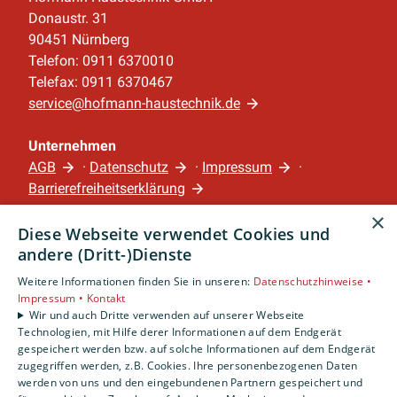
Donaustr. 31
90451 Nürnberg
Telefon: 0911 6370010
Telefax: 0911 6370467
service@hofmann-haustechnik.de
Unternehmen
AGB
·
Datenschutz
·
Impressum
·
Barrierefreiheitserklärung
×
Diese Webseite verwendet Cookies und
Leistungen
andere (Dritt-)Dienste
Privatkunden
Gewerbekunden
Weitere Informationen finden Sie in unseren:
Datenschutzhinweise •
Impressum •
Kontakt
Karriere
Wir und auch Dritte verwenden auf unserer Webseite
Unternehmen
Technologien, mit Hilfe derer Informationen auf dem Endgerät
gespeichert werden bzw. auf solche Informationen auf dem Endgerät
Standort
zugegriffen werden, z.B. Cookies. Ihre personenbezogenen Daten
werden von uns und den eingebundenen Partnern gespeichert und
Nürnberg