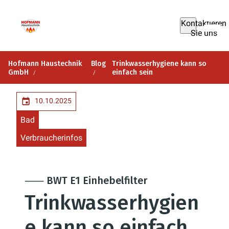
Kontaktieren
Sie uns
Hofmann Haustechnik
Blog
Trinkwasserhygiene kann so
GmbH
einfach sein
10.10.2025
Bad
Verbraucherinfos
⸺ BWT E1 Einhebelfilter
Trinkwasserhygien
e kann so einfach