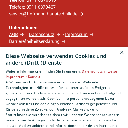
Telefon: 0911 6370010
Telefax: 0911 6370467
service@hofmann-haustechnik.de
Unternehmen
AGB
·
Datenschutz
·
Impressum
·
Barrierefreiheitserklärung
×
Diese Webseite verwendet Cookies und
Leistungen
andere (Dritt-)Dienste
Privatkunden
Gewerbekunden
Weitere Informationen finden Sie in unseren:
Datenschutzhinweise •
Impressum •
Kontakt
Karriere
Wir und auch Dritte verwenden auf unserer Webseite
Unternehmen
Technologien, mit Hilfe derer Informationen auf dem Endgerät
gespeichert werden bzw. auf solche Informationen auf dem Endgerät
Standort
zugegriffen werden, z.B. Cookies. Ihre personenbezogenen Daten
werden von uns und den eingebundenen Partnern gespeichert und
Nürnberg
für verschiedene Zwecke, ggf. Analyse-, Marketing- und
Statistikzwecke verarbeitet, damit wir unseren Webseitenbesuchern
personalisierte Anzeigen oder Inhalte bereitstellen, Funktionen für
soziale Medien anbieten und Informationen über deren Interessen