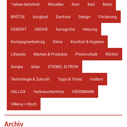
°celseo berichtet
Aktuelles
Axor
Bad
Bette
BRÖTJE
burgbad
Danfoss
Design
Förderung
GEBERIT
GROHE
hansgrohe
Heizung
Kampagnenbeitrag
Klima
Komfort & Hygiene
Lifestyle
Marken & Produkte
Photovoltaik
REHAU
Sanipa
Solar
STIEBEL ELTRON
Technologie & Zukunft
Tipps & Tricks
Vaillant
VALLOX
Verbraucherinfos
VIESSMANN
Villeroy + Boch
Archiv