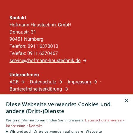
Kontakt
Hofmann Haustechnik GmbH
Donaustr. 31
90451 Nürnberg
Telefon: 0911 6370010
Telefax: 0911 6370467
service@hofmann-haustechnik.de
Unternehmen
AGB
·
Datenschutz
·
Impressum
·
Barrierefreiheitserklärung
×
Diese Webseite verwendet Cookies und
Leistungen
andere (Dritt-)Dienste
Privatkunden
Gewerbekunden
Weitere Informationen finden Sie in unseren:
Datenschutzhinweise •
Impressum •
Kontakt
Karriere
Wir und auch Dritte verwenden auf unserer Webseite