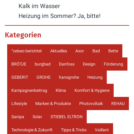
Kalk im Wasser
Heizung im Sommer? Ja, bitte!
Kategorien
°celseo berichtet
Aktuelles
Axor
Bad
Bette
BRÖTJE
burgbad
Danfoss
Design
Förderung
GEBERIT
GROHE
hansgrohe
Heizung
Kampagnenbeitrag
Klima
Komfort & Hygiene
Lifestyle
Marken & Produkte
Photovoltaik
REHAU
Sanipa
Solar
STIEBEL ELTRON
Technologie & Zukunft
Tipps & Tricks
Vaillant